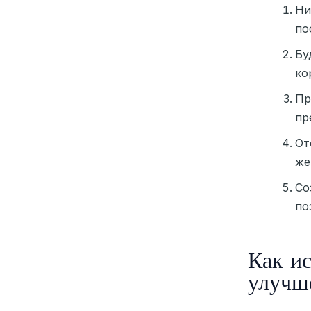
Ни
по
Бу
ко
Пр
пр
От
же
Со
по
Как и
улучш