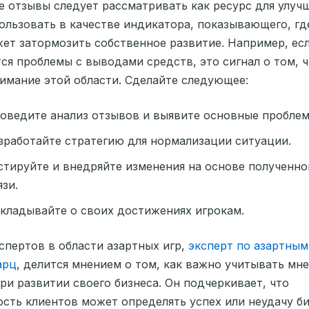
 отзывы следует рассматривать как ресурс для улуч
ользовать в качестве индикатора, показывающего, гд
ет затормозить собственное развитие. Например, ес
я проблемы с выводами средств, это сигнал о том, ч
имание этой области. Сделайте следующее:
оведите анализ отзывов и выявите основные проблем
зработайте стратегию для нормализации ситуации.
стируйте и внедряйте изменения на основе полученно
язи.
кладывайте о своих достижениях игрокам.
спертов в области азартных игр,
эксперт по азартным
арц
, делится мнением о том, как важно учитывать мн
ри развитии своего бизнеса. Он подчеркивает, что
сть клиентов может определять успех или неудачу би