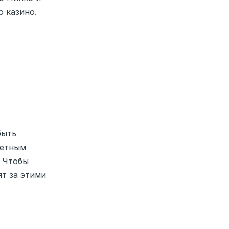
о казино.
быть
ретным
 Чтобы
ят за этими