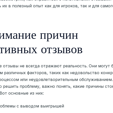
 их в полезный опыт как для игроков, так и для самог
имание причин
ативных отзывов
 отзывы не всегда отражают реальность. Они могут 
м различных факторов, таких как недовольство конк
роцессом или неудовлетворительным обслуживанием.
 решить проблему, важно понять, какие причины сто
Вот основные из них:
облемы с выводом выигрышей