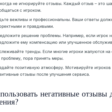
когда не игнорируйте отзывы. Каждый отзыв – это ш
общаться с игроком.
дьте вежливы и профессиональны. Ваши ответы долж
рректными и правдивыми.
едложите решение проблемы. Например, если игрок н
едложите ему компенсацию или улучшенное обслужив
слеживайте тренды. Если многие игроки жалуются на 
 проблему, пора принять меры.
здайте позитивную атмосферу. Мотивируйте игроков 
зитивные отзывы после улучшения сервиса.
спользовать негативные отзывы 
ения?