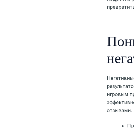
превратить
Пон
нег
Негативные
результато
игровым п
эффективно
отзывами. 
Пр