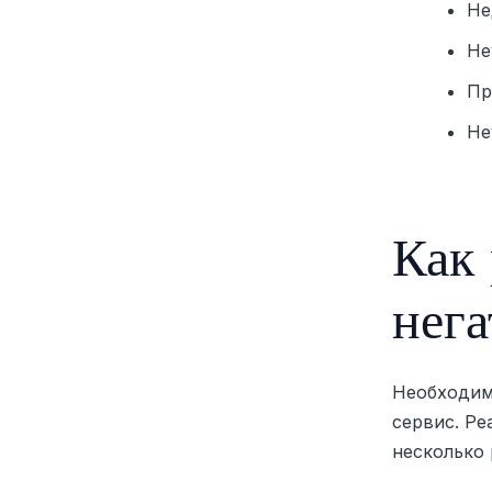
Не
Не
Пр
Не
Как 
нег
Необходим
сервис. Ре
несколько