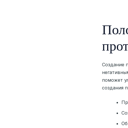
Пол
прот
Создание 
негативным
поможет у
создания 
Пр
Со
Об