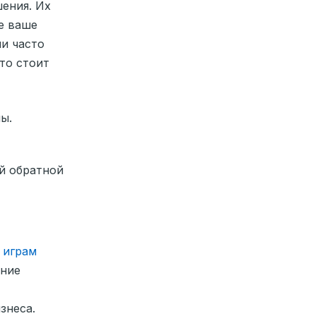
шения. Их
е ваше
ли часто
то стоит
ы.
й обратной
 играм
ение
знеса.