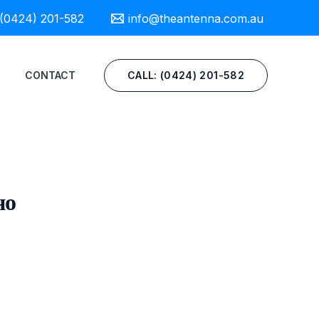
(0424) 201-582
info@theantenna.com.au
CALL: (0424) 201-582
CONTACT
но