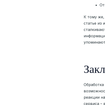
От
К тому же,
статье из 
сталкиваю
информация
упоминают
Зак
Обработка 
возможнос
реакции н
сервиса – 