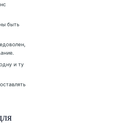
анс
ны быть
едоволен,
ание.
одну и ту
оставлять
для