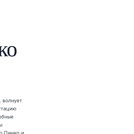
ко
, волнует
путацию
добные
ы
о Пинко и