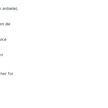
 anbietet,
um die
vice
en
her für