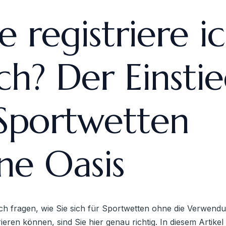
 registriere i
ch? Der Einsti
 Sportwetten
ne Oasis
ch fragen, wie Sie sich für Sportwetten ohne die Verwend
rieren können, sind Sie hier genau richtig. In diesem Artike