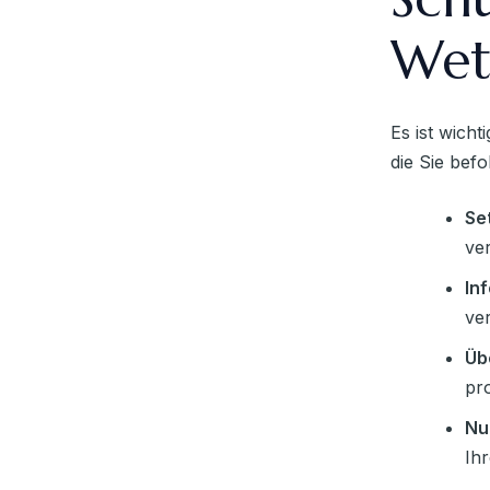
Wet
Es ist wich
die Sie befo
Set
ve
In
ver
Üb
pr
Nu
Ih