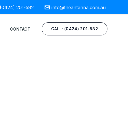
(0424) 201-582
info@theantenna.com.au
CALL: (0424) 201-582
CONTACT