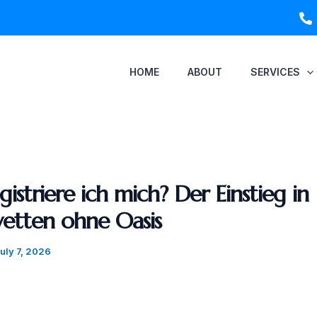
HOME
ABOUT
SERVICES
istriere ich mich? Der Einstieg in
etten ohne Oasis
uly 7, 2026