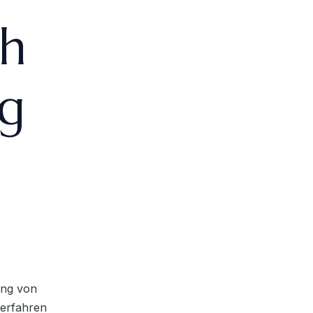
ch
eg
ung von
l erfahren