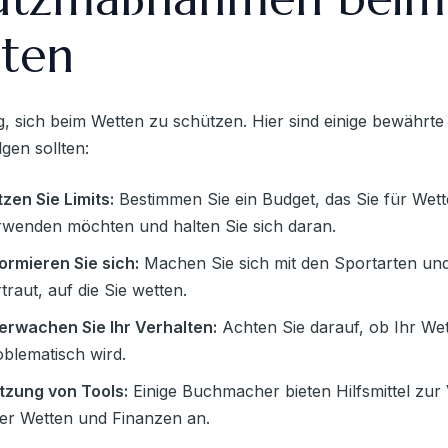
ten
tig, sich beim Wetten zu schützen. Hier sind einige bewährt
lgen sollten:
zen Sie Limits:
Bestimmen Sie ein Budget, das Sie für Wet
rwenden möchten und halten Sie sich daran.
formieren Sie sich:
Machen Sie sich mit den Sportarten un
traut, auf die Sie wetten.
erwachen Sie Ihr Verhalten:
Achten Sie darauf, ob Ihr Wet
oblematisch wird.
tzung von Tools:
Einige Buchmacher bieten Hilfsmittel zur
rer Wetten und Finanzen an.