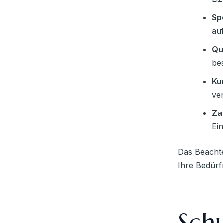
Sp
au
Qu
be
Ku
ver
Za
Ei
Das Beachte
Ihre Bedürf
Sch