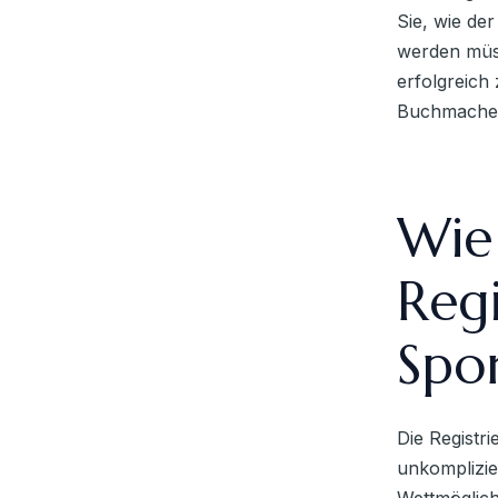
Sie, wie de
werden müss
erfolgreich
Buchmacher 
Wie 
Regi
Spo
Die Registr
unkomplizie
Wettmöglichk