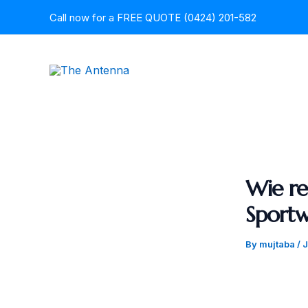
Skip
Post
Call now for a
FREE QUOTE (0424) 201-582
to
navigation
content
Wie reg
Sportw
By
mujtaba
/
J