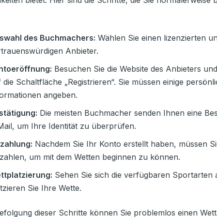
swahl des Buchmachers:
Wählen Sie einen lizenzierten u
rtrauenswürdigen Anbieter.
ntoeröffnung:
Besuchen Sie die Website des Anbieters und 
 die Schaltfläche „Registrieren“. Sie müssen einige persönl
formationen angeben.
stätigung:
Die meisten Buchmacher senden Ihnen eine Bes
ail, um Ihre Identität zu überprüfen.
nzahlung:
Nachdem Sie Ihr Konto erstellt haben, müssen Si
nzahlen, um mit dem Wetten beginnen zu können.
ttplatzierung:
Sehen Sie sich die verfügbaren Sportarten
tzieren Sie Ihre Wette.
efolgung dieser Schritte können Sie problemlos einen Wet