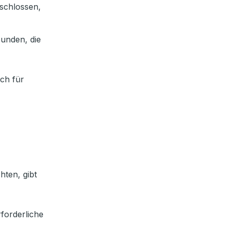
eschlossen,
bunden, die
ich für
hten, gibt
rforderliche