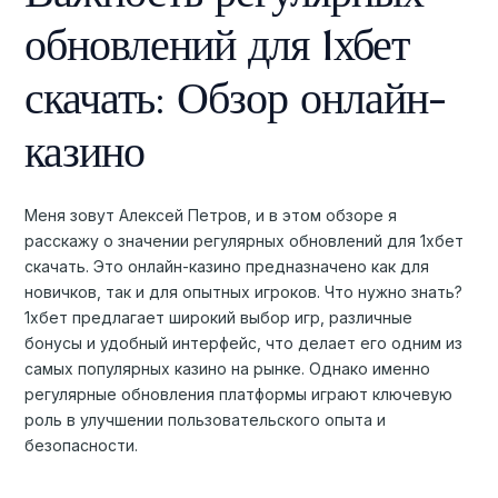
обновлений для 1хбет
скачать: Обзор онлайн-
казино
Меня зовут Алексей Петров, и в этом обзоре я
расскажу о значении регулярных обновлений для 1хбет
скачать. Это онлайн-казино предназначено как для
новичков, так и для опытных игроков. Что нужно знать?
1хбет предлагает широкий выбор игр, различные
бонусы и удобный интерфейс, что делает его одним из
самых популярных казино на рынке. Однако именно
регулярные обновления платформы играют ключевую
роль в улучшении пользовательского опыта и
безопасности.