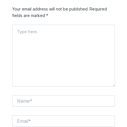
Your email address will not be published.
Required
fields are marked
*
Type
here..
Name*
Email*