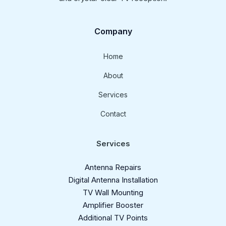
Company
Home
About
Services
Contact
Services
Antenna Repairs
Digital Antenna Installation​
TV Wall Mounting
Amplifier Booster
Additional TV Points