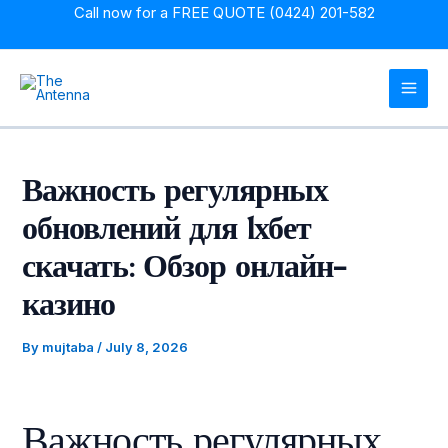
Skip
Post
Call now for a
FREE QUOTE (0424) 201-582
to
navigation
content
MAI
MEN
Важность регулярных
обновлений для 1хбет
скачать: Обзор онлайн-
казино
By
mujtaba
/
July 8, 2026
Важность регулярных