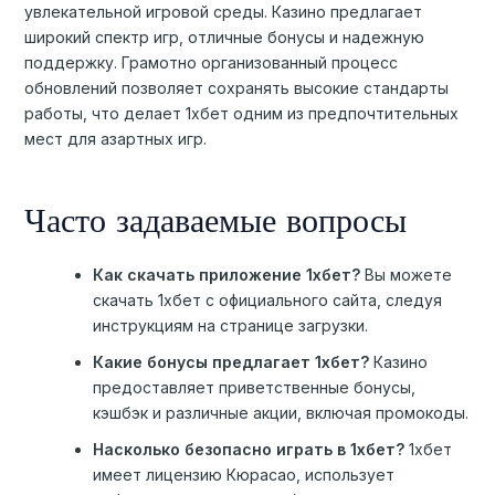
увлекательной игровой среды. Казино предлагает
широкий спектр игр, отличные бонусы и надежную
поддержку. Грамотно организованный процесс
обновлений позволяет сохранять высокие стандарты
работы, что делает 1хбет одним из предпочтительных
мест для азартных игр.
Часто задаваемые вопросы
Как скачать приложение 1хбет?
Вы можете
скачать 1хбет с официального сайта, следуя
инструкциям на странице загрузки.
Какие бонусы предлагает 1хбет?
Казино
предоставляет приветственные бонусы,
кэшбэк и различные акции, включая промокоды.
Насколько безопасно играть в 1хбет?
1хбет
имеет лицензию Кюрасао, использует