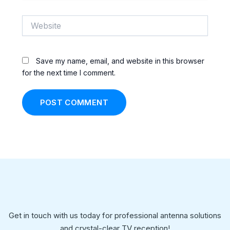
Website
Save my name, email, and website in this browser
for the next time I comment.
Get in touch with us today for professional antenna solutions
and crystal-clear TV reception!