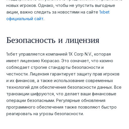
новых игроков. Однако, чтобы не упустить выгодные
акции, важно следить за новостями на сайте
1xbet
официальный сайт
.
Безопасность и лицензия
1хбет управляется компанией 1X Corp N.V., которая
имеет лицензию Кюрасао. Это означает, что казино
соблюдает строгие стандарты безопасности и
честности. Лицензия гарантирует защиту прав игроков
и их финансов, а также использование современных
технологий для обеспечения безопасности данных. Все
транзакции шифруются, что делает ваши финансовые
операции безопасными. Регулярные обновления
программного обеспечения также позволяют быстро
реагировать на угрозы безопасности.