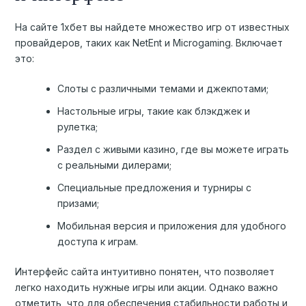
На сайте 1хбет вы найдете множество игр от известных
провайдеров, таких как NetEnt и Microgaming. Включает
это:
Слоты с различными темами и джекпотами;
Настольные игры, такие как блэкджек и
рулетка;
Раздел с живыми казино, где вы можете играть
с реальными дилерами;
Специальные предложения и турниры с
призами;
Мобильная версия и приложения для удобного
доступа к играм.
Интерфейс сайта интуитивно понятен, что позволяет
легко находить нужные игры или акции. Однако важно
отметить, что для обеспечения стабильности работы и