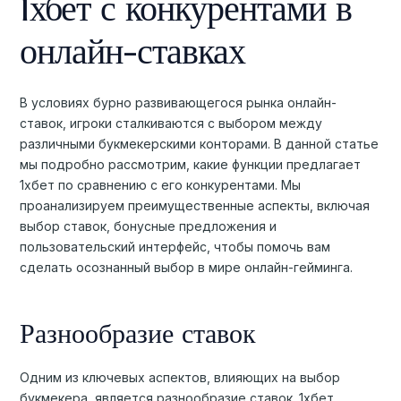
1хбет с конкурентами в
онлайн-ставках
В условиях бурно развивающегося рынка онлайн-
ставок, игроки сталкиваются с выбором между
различными букмекерскими конторами. В данной статье
мы подробно рассмотрим, какие функции предлагает
1хбет по сравнению с его конкурентами. Мы
проанализируем преимущественные аспекты, включая
выбор ставок, бонусные предложения и
пользовательский интерфейс, чтобы помочь вам
сделать осознанный выбор в мире онлайн-гейминга.
Разнообразие ставок
Одним из ключевых аспектов, влияющих на выбор
букмекера, является разнообразие ставок. 1хбет