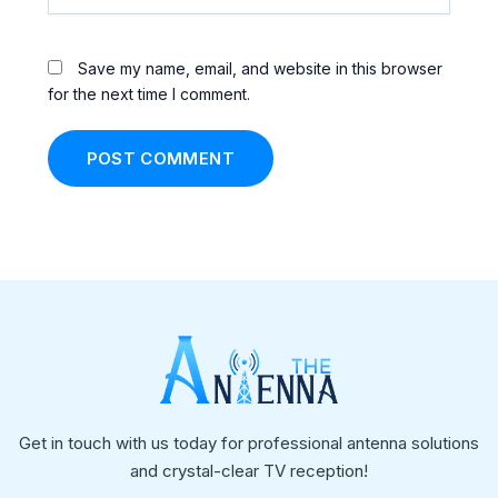
Save my name, email, and website in this browser
for the next time I comment.
Get in touch with us today for professional antenna solutions
and crystal-clear TV reception!