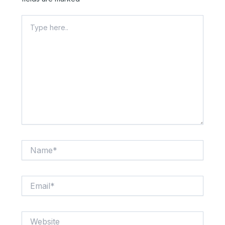
Type
here..
Name*
Email*
Website