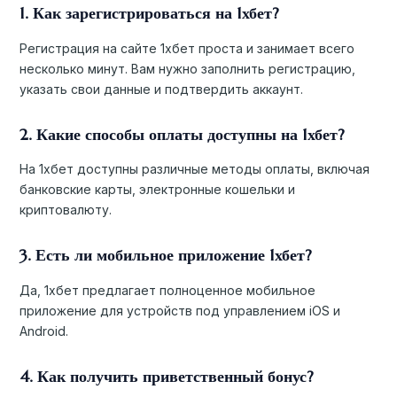
1. Как зарегистрироваться на 1хбет?
Регистрация на сайте 1хбет проста и занимает всего
несколько минут. Вам нужно заполнить регистрацию,
указать свои данные и подтвердить аккаунт.
2. Какие способы оплаты доступны на 1хбет?
На 1хбет доступны различные методы оплаты, включая
банковские карты, электронные кошельки и
криптовалюту.
3. Есть ли мобильное приложение 1хбет?
Да, 1хбет предлагает полноценное мобильное
приложение для устройств под управлением iOS и
Android.
4. Как получить приветственный бонус?