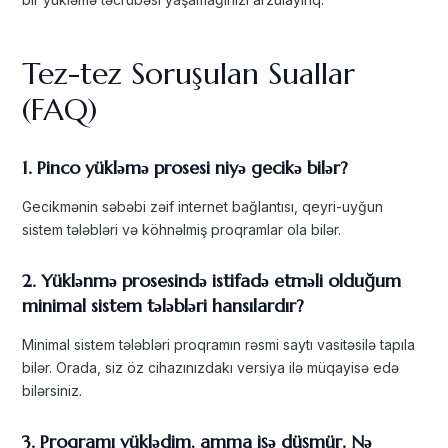
Tez-tez Soruşulan Suallar
(FAQ)
1. Pinco yükləmə prosesi niyə gecikə bilər?
Gecikmənin səbəbi zəif internet bağlantısı, qeyri-uyğun
sistem tələbləri və köhnəlmiş proqramlar ola bilər.
2. Yüklənmə prosesində istifadə etməli olduğum
minimal sistem tələbləri hansılardır?
Minimal sistem tələbləri proqramın rəsmi saytı vasitəsilə tapıla
bilər. Orada, siz öz cihazınızdakı versiya ilə müqayisə edə
bilərsiniz.
3. Proqramı yüklədim, amma işə düşmür. Nə