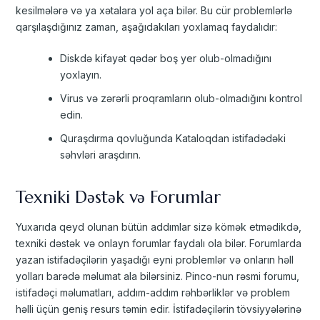
kesilmələrə və ya xətalara yol aça bilər. Bu cür problemlərlə
qarşılaşdığınız zaman, aşağıdakıları yoxlamaq faydalıdır:
Diskdə kifayət qədər boş yer olub-olmadığını
yoxlayın.
Virus və zərərli proqramların olub-olmadığını kontrol
edin.
Quraşdırma qovluğunda Kataloqdan istifadədəki
səhvləri araşdırın.
Texniki Dəstək və Forumlar
Yuxarıda qeyd olunan bütün addımlar sizə kömək etmədikdə,
texniki dəstək və onlayn forumlar faydalı ola bilər. Forumlarda
yazan istifadəçilərin yaşadığı eyni problemlər və onların həll
yolları barədə məlumat ala bilərsiniz. Pinco-nun rəsmi forumu,
istifadəçi məlumatları, addım-addım rəhbərliklər və problem
həlli üçün geniş resurs təmin edir. İstifadəçilərin tövsiyyələrinə