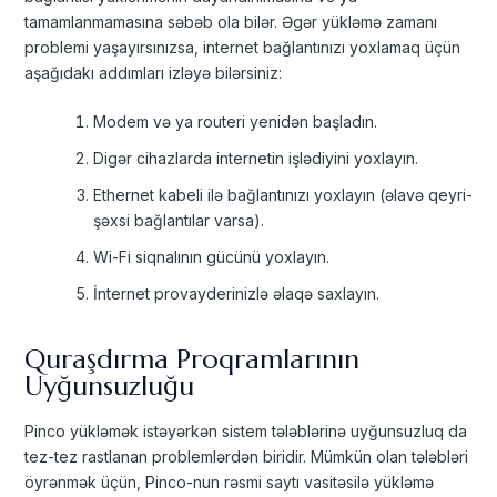
tamamlanmamasına səbəb ola bilər. Əgər yükləmə zamanı
problemi yaşayırsınızsa, internet bağlantınızı yoxlamaq üçün
aşağıdakı addımları izləyə bilərsiniz:
Modem və ya routeri yenidən başladın.
Digər cihazlarda internetin işlədiyini yoxlayın.
Ethernet kabeli ilə bağlantınızı yoxlayın (əlavə qeyri-
şəxsi bağlantılar varsa).
Wi-Fi siqnalının gücünü yoxlayın.
İnternet provayderinizlə əlaqə saxlayın.
Quraşdırma Proqramlarının
Uyğunsuzluğu
Pinco yükləmək istəyərkən sistem tələblərinə uyğunsuzluq da
tez-tez rastlanan problemlərdən biridir. Mümkün olan tələbləri
öyrənmək üçün, Pinco-nun rəsmi saytı vasitəsilə yükləmə