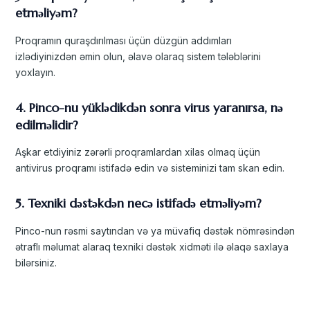
etməliyəm?
Proqramın quraşdırılması üçün düzgün addımları
izlədiyinizdən əmin olun, əlavə olaraq sistem tələblərini
yoxlayın.
4. Pinco-nu yüklədikdən sonra virus yaranırsa, nə
edilməlidir?
Aşkar etdiyiniz zərərli proqramlardan xilas olmaq üçün
antivirus proqramı istifadə edin və sisteminizi tam skan edin.
5. Texniki dəstəkdən necə istifadə etməliyəm?
Pinco-nun rəsmi saytından və ya müvafiq dəstək nömrəsindən
ətraflı məlumat alaraq texniki dəstək xidməti ilə əlaqə saxlaya
bilərsiniz.