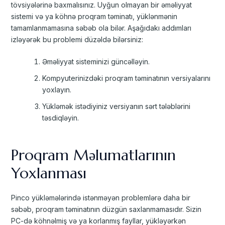
tövsiyələrinə baxmalısınız. Uyğun olmayan bir əməliyyat
sistemi və ya köhnə proqram təminatı, yüklənmənin
tamamlanmamasına səbəb ola bilər. Aşağıdakı addımları
izləyərək bu problemi düzəldə bilərsiniz:
Əməliyyat sisteminizi güncəlləyin.
Kompyuterinizdəki proqram təminatının versiyalarını
yoxlayın.
Yükləmək istədiyiniz versiyanın sərt tələblərini
təsdiqləyin.
Proqram Məlumatlarının
Yoxlanması
Pinco yükləmələrində istənməyən problemlərə daha bir
səbəb, proqram təminatının düzgün saxlanmamasıdır. Sizin
PC-də köhnəlmiş və ya korlanmış fayllar, yükləyərkən