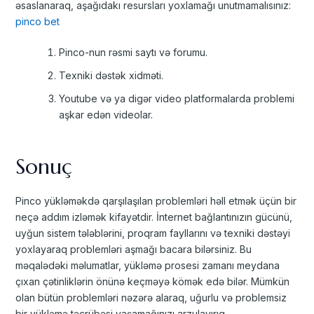
əsaslanaraq, aşağıdakı resursları yoxlamağı unutmamalısınız:
pinco bet
Pinco-nun rəsmi saytı və forumu.
Texniki dəstək xidməti.
Youtube və ya digər video platformalarda problemi
aşkar edən videolar.
Sonuç
Pinco yükləməkdə qarşılaşılan problemləri həll etmək üçün bir
neçə addım izləmək kifayətdir. İnternet bağlantınızın gücünü,
uyğun sistem tələblərini, proqram fayllarını və texniki dəstəyi
yoxlayaraq problemləri aşmağı bacara bilərsiniz. Bu
məqalədəki məlumatlar, yükləmə prosesi zamanı meydana
çıxan çətinliklərin önünə keçməyə kömək edə bilər. Mümkün
olan bütün problemləri nəzərə alaraq, uğurlu və problemsiz
bir yükləmə təcrübəsi yaşamağınızı arzulayırıq.