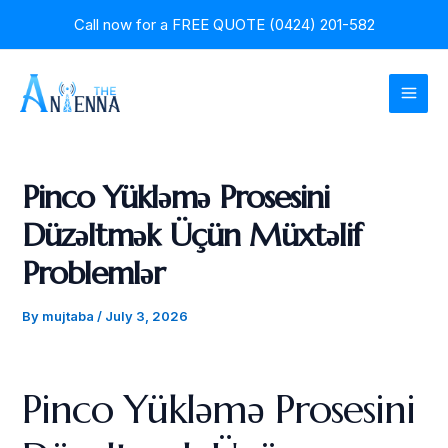
Skip
Post
Call now for a
FREE QUOTE (0424) 201-582
to
navigation
content
MAI
MEN
Pinco Yükləmə Prosesini
Düzəltmək Üçün Müxtəlif
Problemlər
By
mujtaba
/
July 3, 2026
Pinco Yükləmə Prosesini