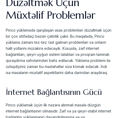
Düzəltmək Üçün
Müxtəlif Problemlər
Pinco yükləmədə qarşılaşan əsas problemləri düzəltmək üçün
bir çox istifadəçi bəzən çətinlik çəkir. Bu məqalədə, Pinco
yükləmə zamanı tez-tez rast gəlinən problemləri və onların
həlli yollarını müzakirə edəcəyik. Xüsusilə, zəif internet
bağlantıları, qeyri-uyğun sistem tələbləri və proqram təminatı
quraşdırma səhvlərindən bəhs ediləcək. Yükləmə problemi ilə
üzləşdiyiniz zaman bu məsləhətlər sizə kömək edəcək. İndi
isə məsələnin müxtəlif aspektlərini daha dərindən araşdıraq.
İnternet Bağlantısının Gücü
Pinco yükləmək üçün ilk nəzərə alınmalı məsələ düzgün
internet bağlantısının olmasıdır. Zəif və ya qeyri-stabil internet
bağlantısı yüklənmənin dayandırılmasına və ya