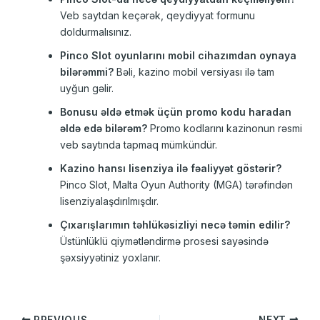
Veb saytdan keçərək, qeydiyyat formunu
doldurmalısınız.
Pinco Slot oyunlarını mobil cihazımdan oynaya
bilərəmmi?
Bəli, kazino mobil versiyası ilə tam
uyğun gəlir.
Bonusu əldə etmək üçün promo kodu haradan
əldə edə bilərəm?
Promo kodlarını kazinonun rəsmi
veb saytında tapmaq mümkündür.
Kazino hansı lisenziya ilə fəaliyyət göstərir?
Pinco Slot, Malta Oyun Authority (MGA) tərəfindən
lisenziyalaşdırılmışdır.
Çıxarışlarımın təhlükəsizliyi necə təmin edilir?
Üstünlüklü qiymətləndirmə prosesi sayəsində
şəxsiyyətiniz yoxlanır.
PREVIOUS
NEXT