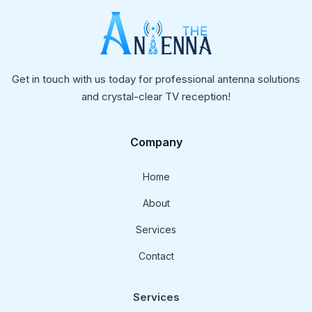
Get in touch with us today for professional antenna solutions
and crystal-clear TV reception!
Company
Home
About
Services
Contact
Services