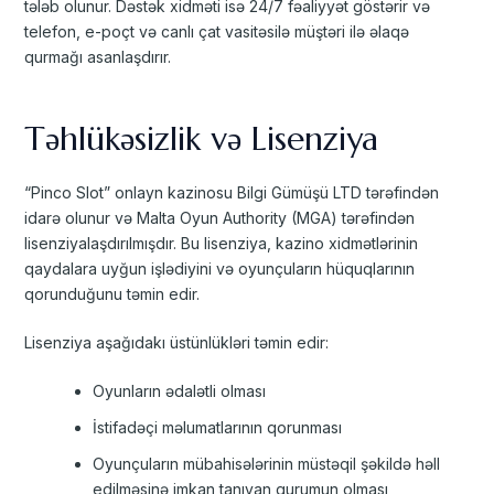
tələb olunur. Dəstək xidməti isə 24/7 fəaliyyət göstərir və
telefon, e-poçt və canlı çat vasitəsilə müştəri ilə əlaqə
qurmağı asanlaşdırır.
Təhlükəsizlik və Lisenziya
“Pinco Slot” onlayn kazinosu Bilgi Gümüşü LTD tərəfindən
idarə olunur və Malta Oyun Authority (MGA) tərəfindən
lisenziyalaşdırılmışdır. Bu lisenziya, kazino xidmətlərinin
qaydalara uyğun işlədiyini və oyunçuların hüquqlarının
qorunduğunu təmin edir.
Lisenziya aşağıdakı üstünlükləri təmin edir:
Oyunların ədalətli olması
İstifadəçi məlumatlarının qorunması
Oyunçuların mübahisələrinin müstəqil şəkildə həll
edilməsinə imkan tanıyan qurumun olması