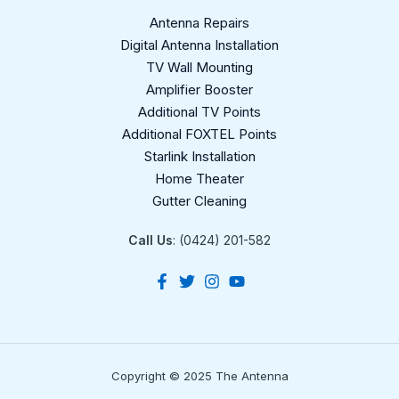
Antenna Repairs
Digital Antenna Installation​
TV Wall Mounting
Amplifier Booster
Additional TV Points
Additional FOXTEL Points
Starlink Installation
Home Theater
Gutter Cleaning
Call Us
: (0424) 201-582
Copyright © 2025 The Antenna