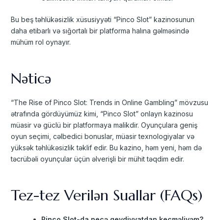
Bu beş təhlükəsizlik xüsusiyyəti “Pinco Slot” kazinosunun
daha etibarlı və sığortalı bir platforma halına gəlməsində
mühüm rol oynayır.
Nəticə
“The Rise of Pinco Slot: Trends in Online Gambling” mövzusu
ətrafında gördüyümüz kimi, “Pinco Slot” onlayn kazinosu
müasir və güclü bir platformaya malikdir. Oyunçulara geniş
oyun seçimi, cəlbedici bonuslar, müasir texnologiyalar və
yüksək təhlükəsizlik təklif edir. Bu kazino, həm yeni, həm də
təcrübəli oyunçular üçün əlverişli bir mühit təqdim edir.
Tez-tez Verilən Suallar (FAQs)
Pinco Slot-da necə qeydiyyatdan keçməliyəm?