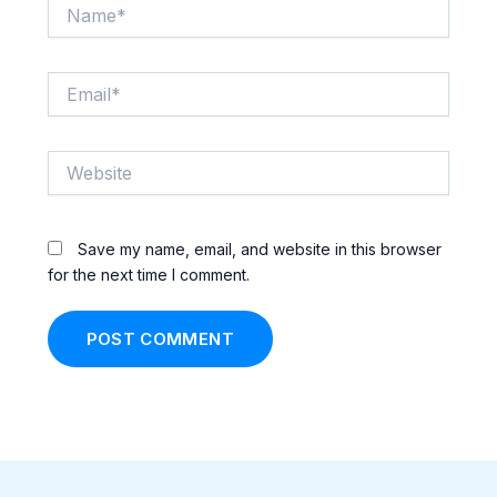
Name*
Email*
Website
Save my name, email, and website in this browser
for the next time I comment.