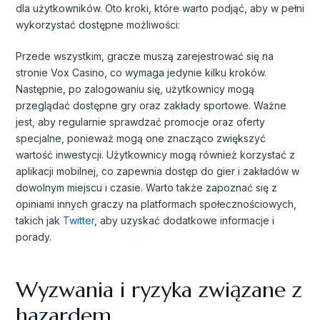
dla użytkowników. Oto kroki, które warto podjąć, aby w pełni
wykorzystać dostępne możliwości:
Przede wszystkim, gracze muszą zarejestrować się na
stronie Vox Casino, co wymaga jedynie kilku kroków.
Następnie, po zalogowaniu się, użytkownicy mogą
przeglądać dostępne gry oraz zakłady sportowe. Ważne
jest, aby regularnie sprawdzać promocje oraz oferty
specjalne, ponieważ mogą one znacząco zwiększyć
wartość inwestycji. Użytkownicy mogą również korzystać z
aplikacji mobilnej, co zapewnia dostęp do gier i zakładów w
dowolnym miejscu i czasie. Warto także zapoznać się z
opiniami innych graczy na platformach społecznościowych,
takich jak
Twitter
, aby uzyskać dodatkowe informacje i
porady.
Wyzwania i ryzyka związane z
hazardem