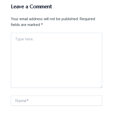
Leave a Comment
Your email address will not be published.
Required
fields are marked
*
Type
here..
Name*