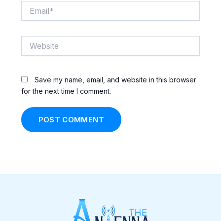
Email*
Website
Save my name, email, and website in this browser
for the next time I comment.