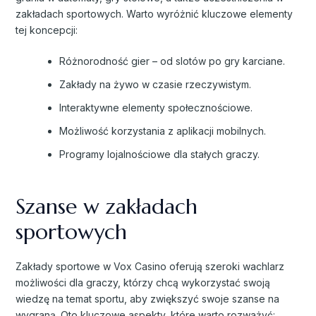
zakładach sportowych. Warto wyróżnić kluczowe elementy
tej koncepcji:
Różnorodność gier – od slotów po gry karciane.
Zakłady na żywo w czasie rzeczywistym.
Interaktywne elementy społecznościowe.
Możliwość korzystania z aplikacji mobilnych.
Programy lojalnościowe dla stałych graczy.
Szanse w zakładach
sportowych
Zakłady sportowe w Vox Casino oferują szeroki wachlarz
możliwości dla graczy, którzy chcą wykorzystać swoją
wiedzę na temat sportu, aby zwiększyć swoje szanse na
wygraną. Oto kluczowe aspekty, które warto rozważyć: