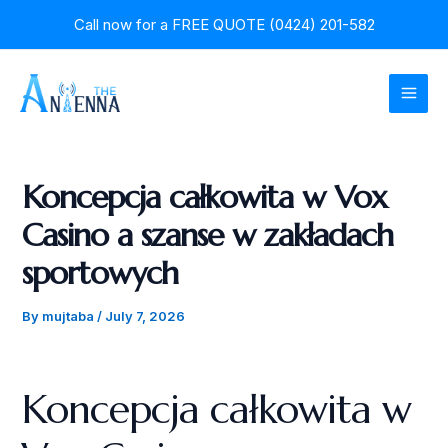
Skip
Post
Call now for a
FREE QUOTE (0424) 201-582
to
navigation
content
MAI
MEN
Koncepcja całkowita w Vox
Casino a szanse w zakładach
sportowych
By
mujtaba
/
July 7, 2026
Koncepcja całkowita w