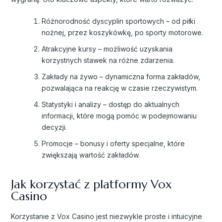
Różnorodność dyscyplin sportowych – od piłki
nożnej, przez koszykówkę, po sporty motorowe.
Atrakcyjne kursy – możliwość uzyskania
korzystnych stawek na różne zdarzenia.
Zakłady na żywo – dynamiczna forma zakładów,
pozwalająca na reakcję w czasie rzeczywistym.
Statystyki i analizy – dostęp do aktualnych
informacji, które mogą pomóc w podejmowaniu
decyzji.
Promocje – bonusy i oferty specjalne, które
zwiększają wartość zakładów.
Jak korzystać z platformy Vox
Casino
Korzystanie z Vox Casino jest niezwykle proste i intuicyjne