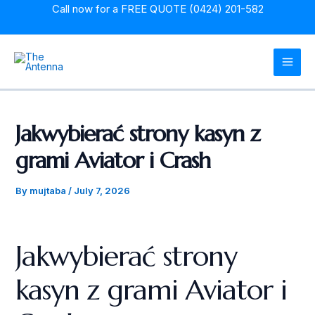
Skip
Post
Call now for a
FREE QUOTE (0424) 201-582
to
navigation
content
MAI
MEN
Jakwybierać strony kasyn z
grami Aviator i Crash
By
mujtaba
/
July 7, 2026
Jakwybierać strony
kasyn z grami Aviator i