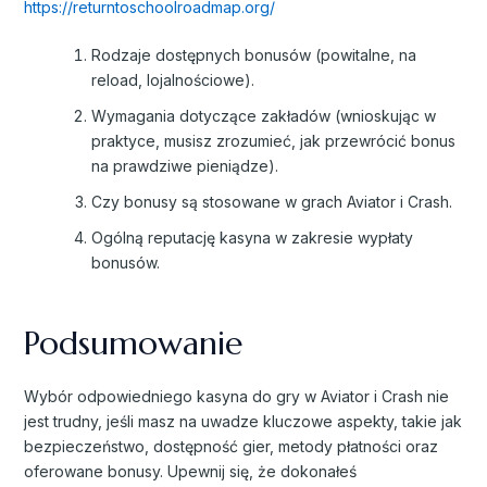
https://returntoschoolroadmap.org/
Rodzaje dostępnych bonusów (powitalne, na
reload, lojalnościowe).
Wymagania dotyczące zakładów (wnioskując w
praktyce, musisz zrozumieć, jak przewrócić bonus
na prawdziwe pieniądze).
Czy bonusy są stosowane w grach Aviator i Crash.
Ogólną reputację kasyna w zakresie wypłaty
bonusów.
Podsumowanie
Wybór odpowiedniego kasyna do gry w Aviator i Crash nie
jest trudny, jeśli masz na uwadze kluczowe aspekty, takie jak
bezpieczeństwo, dostępność gier, metody płatności oraz
oferowane bonusy. Upewnij się, że dokonałeś