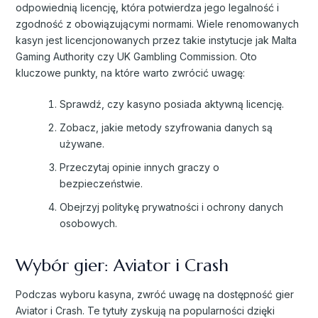
odpowiednią licencję, która potwierdza jego legalność i
zgodność z obowiązującymi normami. Wiele renomowanych
kasyn jest licencjonowanych przez takie instytucje jak Malta
Gaming Authority czy UK Gambling Commission. Oto
kluczowe punkty, na które warto zwrócić uwagę:
Sprawdź, czy kasyno posiada aktywną licencję.
Zobacz, jakie metody szyfrowania danych są
używane.
Przeczytaj opinie innych graczy o
bezpieczeństwie.
Obejrzyj politykę prywatności i ochrony danych
osobowych.
Wybór gier: Aviator i Crash
Podczas wyboru kasyna, zwróć uwagę na dostępność gier
Aviator i Crash. Te tytuły zyskują na popularności dzięki