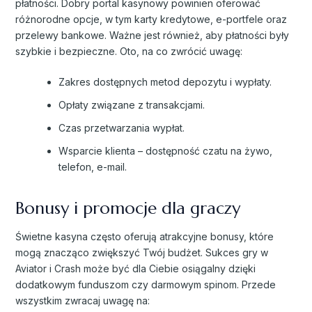
płatności. Dobry portal kasynowy powinien oferować
różnorodne opcje, w tym karty kredytowe, e-portfele oraz
przelewy bankowe. Ważne jest również, aby płatności były
szybkie i bezpieczne. Oto, na co zwrócić uwagę:
Zakres dostępnych metod depozytu i wypłaty.
Opłaty związane z transakcjami.
Czas przetwarzania wypłat.
Wsparcie klienta – dostępność czatu na żywo,
telefon, e-mail.
Bonusy i promocje dla graczy
Świetne kasyna często oferują atrakcyjne bonusy, które
mogą znacząco zwiększyć Twój budżet. Sukces gry w
Aviator i Crash może być dla Ciebie osiągalny dzięki
dodatkowym funduszom czy darmowym spinom. Przede
wszystkim zwracaj uwagę na: