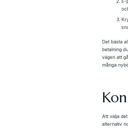
E-p
och
Kr
sn
Det bästa al
betalning d
vägen att g
många nybö
Kon
Att välja d
alternativ 