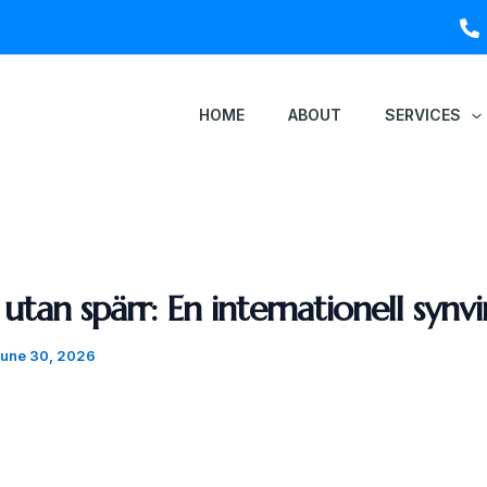
HOME
ABOUT
SERVICES
utan spärr: En internationell synvi
une 30, 2026