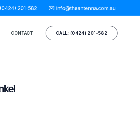
(0424) 201-582
info@theantenna.com.au
CALL: (0424) 201-582
CONTACT
nkel