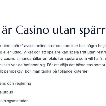
är Casino utan spärr
 utan spärr” avses online casinon som inte har några beg
g eller uttag, vilket gör att spelare kan spela fritt utan restri
 casino tillhandahåller en plats för spelare som vill ha frihet
vsett var de befinner sig. För att välja det bästa casinomot 
llt perspektiv, bör man tänka på följande kriterier:
cens och reglering
elutbud
talningsmetoder