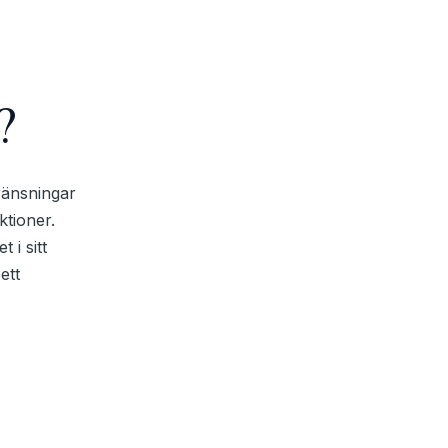
?
ränsningar
ktioner.
 i sitt
ett