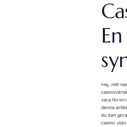
Ca
En 
sy
Hej, mitt n
casinovärlde
vara förvirr
denna artik
du kan göra
casino utan