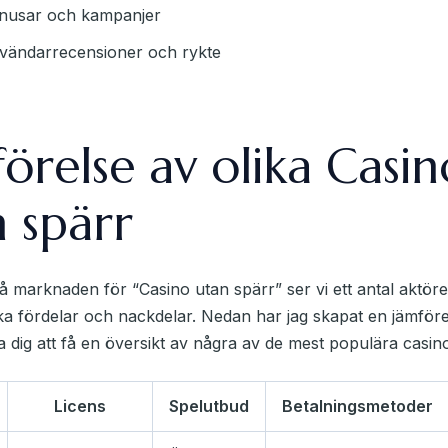
nusar och kampanjer
vändarrecensioner och rykte
örelse av olika Casi
 spärr
på marknaden för “Casino utan spärr” ser vi ett antal aktör
ika fördelar och nackdelar. Nedan har jag skapat en jämföre
pa dig att få en översikt av några av de mest populära casin
Licens
Spelutbud
Betalningsmetoder