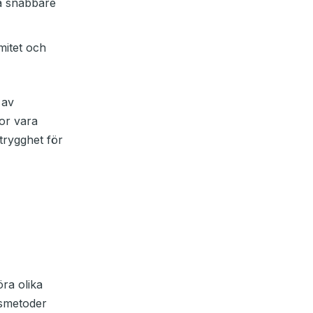
sa snabbare
mitet och
 av
or vara
trygghet för
öra olika
gsmetoder