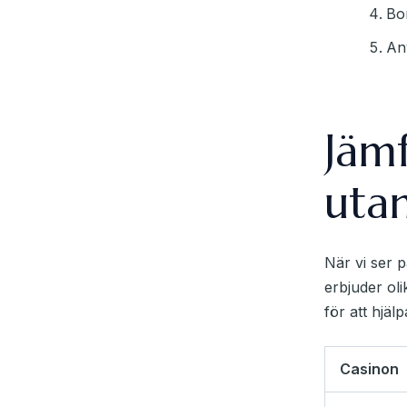
Bo
An
Jämf
utan
När vi ser 
erbjuder ol
för att hjäl
Casinon